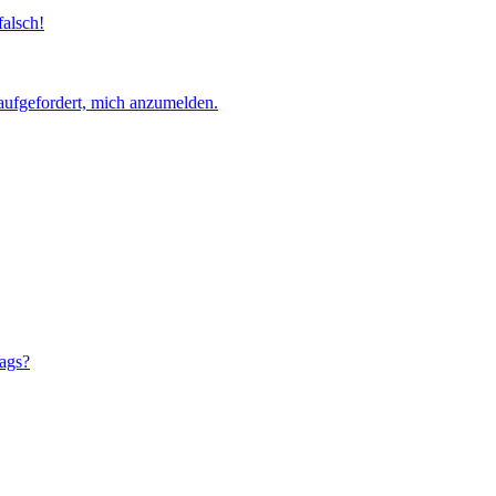
falsch!
aufgefordert, mich anzumelden.
rags?