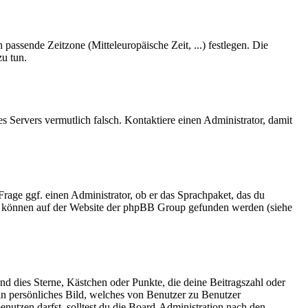
 passende Zeitzone (Mitteleuropäische Zeit, ...) festlegen. Die
zu tun.
des Servers vermutlich falsch. Kontaktiere einen Administrator, damit
Frage ggf. einen Administrator, ob er das Sprachpaket, das du
dazu können auf der Website der phpBB Group gefunden werden (siehe
nd dies Sterne, Kästchen oder Punkte, die deine Beitragszahl oder
ein persönliches Bild, welches von Benutzer zu Benutzer
nutzen darfst, solltest du die Board-Administration nach den