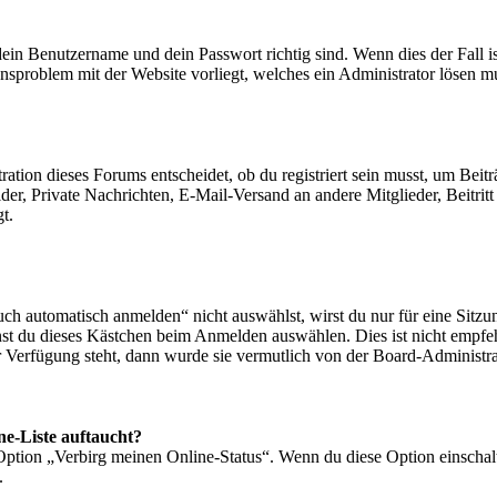
dein Benutzername und dein Passwort richtig sind. Wenn dies der Fall i
ionsproblem mit der Website vorliegt, welches ein Administrator lösen m
ion dieses Forums entscheidet, ob du registriert sein musst, um Beiträge
lder, Private Nachrichten, E-Mail-Versand an andere Mitglieder, Beitrit
t.
 automatisch anmelden“ nicht auswählst, wirst du nur für eine Sitzun
nst du dieses Kästchen beim Anmelden auswählen. Dies ist nicht empfe
ur Verfügung steht, dann wurde sie vermutlich von der Board-Administra
ne-Liste auftaucht?
 Option „Verbirg meinen Online-Status“. Wenn du diese Option einschal
.