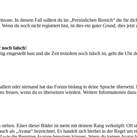
tzone. In diesem Fall solltest du im „Persönlichen Bereich“ die für dich
nn du noch nicht registriert bist, ist dies ein guter Grund, dies jetzt 
 noch falsch!
ig eingestellt hast und die Zeit trotzdem noch falsch ist, geht die Uhr 
lliert oder niemand hat das Forum bislang in deine Sprache übersetzt. 
 wir uns freuen, wenn du es übersetzen würdest. Weitere Informationen 
tehen. Eines dieser Bilder ist meist mit deinem Rang verknüpft: Oft si
auch als „Avatar“ bezeichnet. Es handelt sich hierbei in der Regel um 
d wie die Benutzer Avatare benutzen können. Wenn du keinen Avatar be