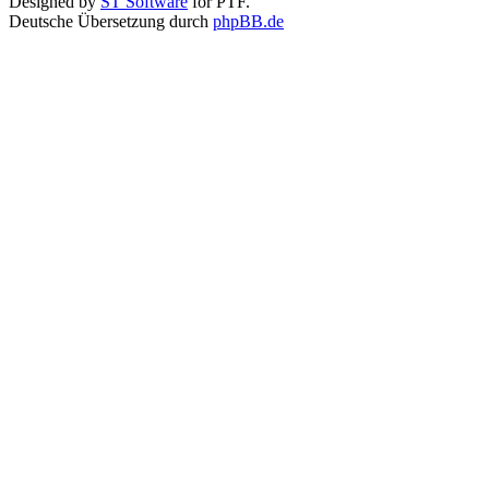
Designed by
ST Software
for PTF.
Deutsche Übersetzung durch
phpBB.de