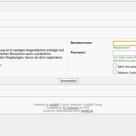
Benutzername:
Registrieren
ng ist in wenigen Augenblicken erledigt und
Passwort:
trierten Benutzern auch zusätzliche
n Regelungen, bevor du dich registrierst.
Ich habe mein 
Die Aktivierung
ie
Mich bei je
Meinen Onli
Powered by
phpBB
® Forum Software © phpBB Group
Designed by
ST Software
for PTF.
Deutsche Übersetzung durch
phpBB.de